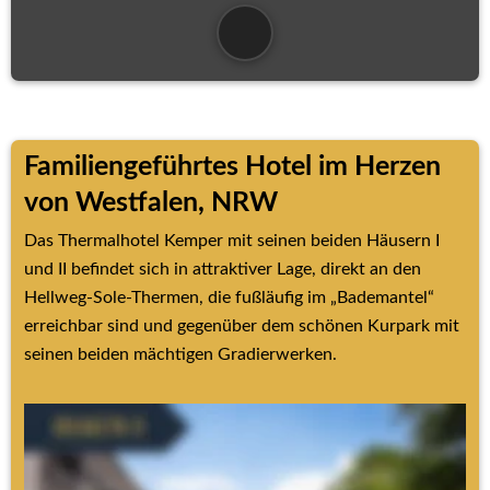
Familiengeführtes Hotel im Herzen 
von Westfalen, NRW
Das Thermalhotel Kemper mit seinen beiden Häusern I 
und II befindet sich in attraktiver Lage, direkt an den 
Hellweg-Sole-Thermen, die fußläufig im „Bademantel“ 
erreichbar sind und gegenüber dem schönen Kurpark mit 
seinen beiden mächtigen Gradierwerken.