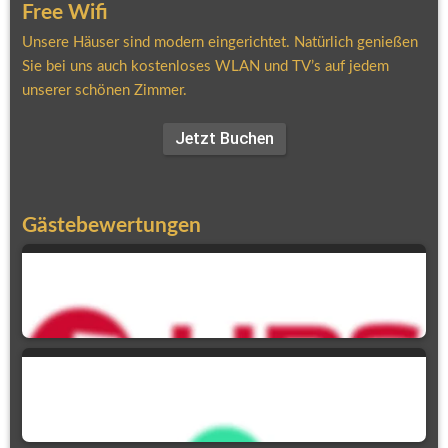
Free Wifi
Unsere Häuser sind modern eingerichtet. Natürlich genießen 
Sie bei uns auch kostenloses WLAN und TV’s auf jedem 
unserer schönen Zimmer.
Jetzt Buchen
Gästebewertungen
90,9 %
Weiterempfehlung
5,0
Ausgezeichnet