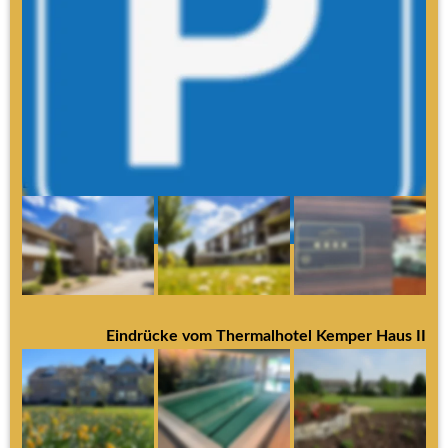
Die ersten 30 Minuten sind kostenfrei, wenn Sie einen 
Hotelgast bringen, abholen oder besuchen
Hotelgäste parken kostenlos
Danach zahlen Sie 1,00 € je angefangener Stunde
Die Höchstparkgebühr beträgt 6,00 € pro Tag
Eindrücke vom Thermalhotel Kemper Haus I
Eindrücke vom Thermalhotel Kemper Haus II