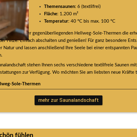
Themensaunen
: 6 (textilfrei)
Fläche
: 1.200 m²
Temperatur
: 40 °C bis max. 100 °C
unalandschaft der gegenüberliegenden Hellweg-Sole-Thermen die erh
er Hitze. Einfach abschalten und genießen! Für ganz besondere En
er Natur und lassen anschließend Ihre Seele bei einer entspannten Pa
n.
unalandschaft stehen Ihnen sechs verschiedene textilfreie Saunen mit 
tattungen zur Verfügung. Wo möchten Sie am liebsten neue Kräfte 
llweg-Sole-Thermen
mehr zur Saunalandschaft
chön fühlen