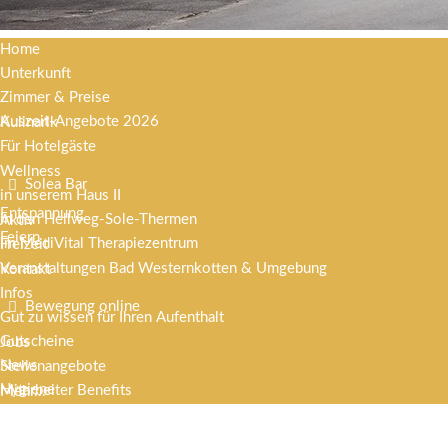
Home
Unterkunft
Zimmer & Preise
Auszeit-Angebote 2026
Kulinarik
Für Hotelgäste
Wellness
Solea Bar
in unserem Haus II
Entspannung
in den Hellweg-Sole-Thermen
Aktiv
Feiern
im MediVital Therapiezentrum
Freizeit
Veranstaltungen Bad Westernkotten & Umgebung
Kontakt
Infos
Bewegung online
Gut zu wissen für Ihren Aufenthalt
Gutscheine
Jobs
News
Stellenangebote
Hygiene
Mitarbeiter Benefits
Mehr...
Offene Badekuren
Melder