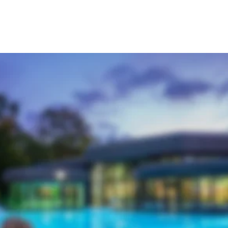
n gegenüberliegenden Hellweg-Sole-Ther
n, zur Ruhe kommen, die Sorgen vergraben und den Alltagsstress ziehe
uende Wirkung der Sole, entspannen Sie in der Thermen- und Saunalan
nken Sie neue Kraft in der Therapie. Genießen Sie einen Urlaubstag 
el Kemper erhalten Sie gesonderte Ticketpreise für den Eintritt in 
ss pur im Herzen von Bad Westernkotten:
aft
metik