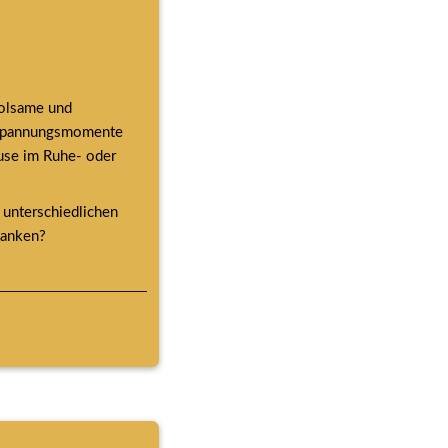
olsame und 
tspannungsmomente 
use im Ruhe- oder 
unterschiedlichen 
tanken?