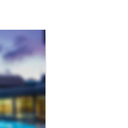
men
n lassen. 
dschaft, stärken Sie 
voller Wellness und 
die Hellweg-Sole-