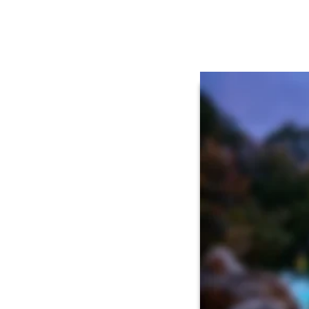
Feedback
Stamps BETA
Auszeit in de
Warme Gedanken genieße
Erleben Sie die wohlt
Ihre Gesundheit und ta
Entspannung.
Als Gast im Thermalhot
Thermen.
Entdecken Sie Wellne
Thermenlandsch
Saunalandschaft
Wellness & Kos
Naturmoor