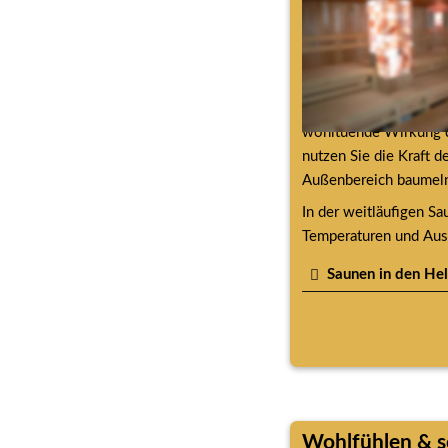
Erleben Sie in der Sa
wohltuende Wirkung d
nutzen Sie die Kraft d
Außenbereich baumel
In der weitläufigen Sa
Temperaturen und Auss
Saunen in den He
Wohlfühlen & s