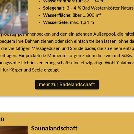
Wassertemperatur
: 32 - 34 °C
Solegehalt
: 3 - 4 % Bad Westernkötter Naturs
Wasserfläche
: über 1.300 m²
Wassertiefe
: max. 1,34 m
s großzügiges Innenbecken und den einladenden Außenpool, die mite
bequem Ihre Bahnen ziehen oder sich einfach treiben lassen, ohne da
die vielfältigen Massagedüsen und Sprudelbäder, die zu einem ents
eitragen. Für prickelnde Momente sorgen zudem die zwei mit Süßwas
ngsvolle Lichtinszenierung schafft eine einzigartige Wohlfühlatmosp
 für Körper und Seele erzeugt.
mehr zur Badelandschaft
en
Saunalandschaft