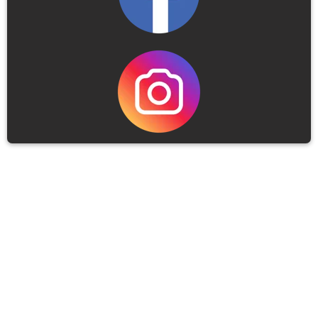
Thermalhotel Kemper
Weringhauser Straße 15a
59597 Erwitte
Tel.:  
+49 2943 – 80 60
E-Mail: 
info@thermalhotel-kemper.de