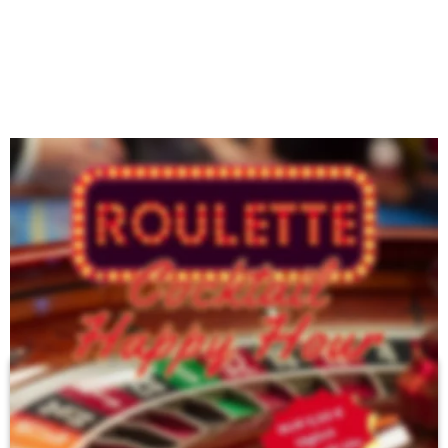
SEARS Gin
Erfrischende Cocktails
Aperol Spritz
Hugo
Roulette Cocktail Happy Hour
Ihr zahlt nur 5,50 € für einen Cocktail - wisst aber nicht,
welcher es wird!
Unsere Cocktail-Maschine entscheidet und sucht sich 
spontan einen alkoholischen Cocktail aus unserer 
😉
Cocktailkarte aus 
Uns kann man auch verschenken!
Auf der Suche nach einem Geschenk für jeden Anlass? 
Verschenke einen Gutschein für Getränke und Snacks in der 