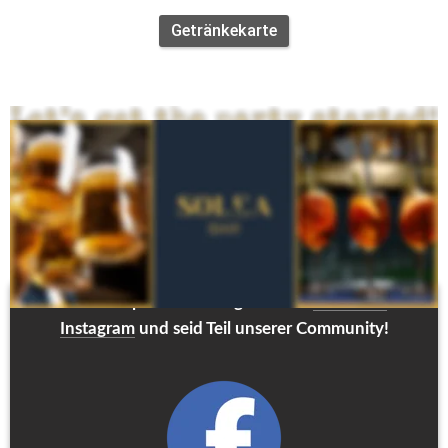
Getränkekarte
im Thermalhotel Kemper Haus II
Griesestraße 4 | 59597 Bad Westernkotten
Tel.: ‎+49 2943 970 121 | 
info@thermalhotel-kemper.de
Bleibt immer up to date - folgt uns auf 
Facebook
 und 
Instagram
 und seid Teil unserer Community!