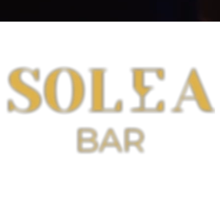
Unsere Solea Bar bietet den idealen Ort, um den Tag in stilvollem 
Ambiente ausklingen zu lassen. Entdeckt eine erlesene Auswahl 
an Getränken, perfekt zubereitet für eure Genussmomente. Der 
gemütliche Loungebereich lädt zum Verweilen ein, hier könnt ihr 
die entspannte Atmosphäre und das Beisammensein in vollen 
Zügen auskosten.
Genießt unsere coolen Drinks
 🍹
Potts
Salitos
Scavi & Ray
9 Mile Vodka