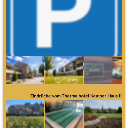
Die ersten 30 Minuten sind kostenfrei, wenn Sie einen 
Hotelgast bringen, abholen oder besuchen
Hotelgäste parken kostenlos
Danach zahlen Sie 1,00 € je angefangener Stunde
Die Höchstparkgebühr beträgt 6,00 € pro Tag
Eindrücke vom Thermalhotel Kemper Haus I
Eindrücke vom Thermalhotel Kemper Haus II