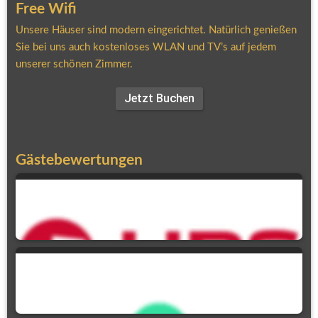
Free Wifi
Unsere Häuser sind modern eingerichtet. Natürlich genießen 
Sie bei uns auch kostenloses WLAN und TV’s auf jedem 
unserer schönen Zimmer.
Jetzt Buchen
Gästebewertungen
90,9 %
Weiterempfehlung
5,0
Ausgezeichnet