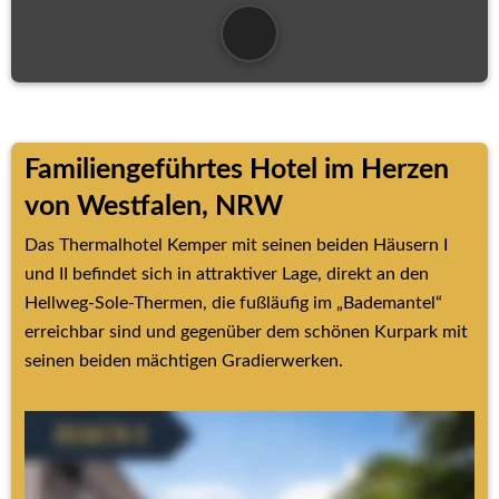
Familiengeführtes Hotel im Herzen 
von Westfalen, NRW
Das Thermalhotel Kemper mit seinen beiden Häusern I 
und II befindet sich in attraktiver Lage, direkt an den 
Hellweg-Sole-Thermen, die fußläufig im „Bademantel“ 
erreichbar sind und gegenüber dem schönen Kurpark mit 
seinen beiden mächtigen Gradierwerken.