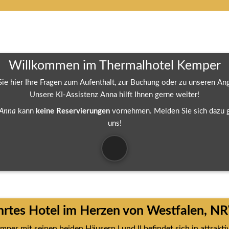
Willkommen im Thermalhotel Kemper
 Sie hier Ihre Fragen zum Aufenthalt, zur Buchung oder zu unseren An
Unsere KI-Assistenz Anna hilft Ihnen gerne weiter!
Anna 
kann 
keine Reservierungen
 vornehmen. Melden Sie sich dazu ge
uns!
hrtes Hotel im Herzen von Westfalen, N
er mit seinen beiden Häusern I und II befindet sich in attraktive