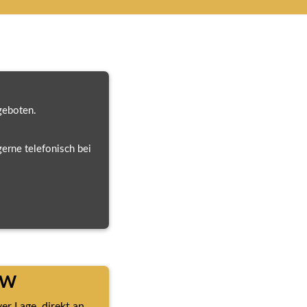
geboten.
rne telefonisch bei 
RW
r Lage, direkt an 