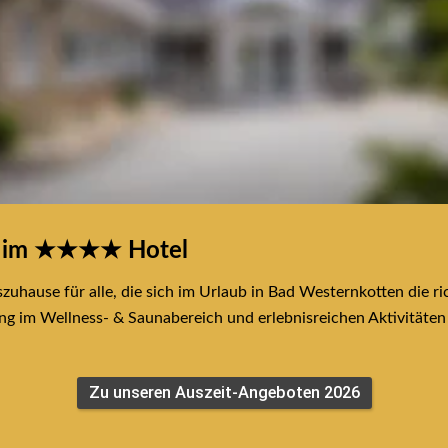
n im ★★★★ Hotel
zuhause für alle, die sich im Urlaub in Bad Westernkotten die ric
 im Wellness- & Saunabereich und erlebnisreichen Aktivitäten i
Zu unseren Auszeit-Angeboten 2026