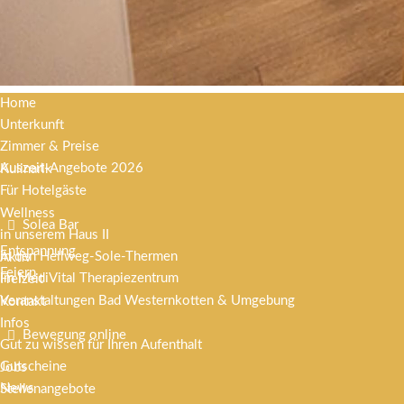
Home
Unterkunft
Zimmer & Preise
Auszeit-Angebote 2026
Kulinarik
Für Hotelgäste
Wellness
Solea Bar
in unserem Haus II
Entspannung
in den Hellweg-Sole-Thermen
Aktiv
Feiern
im MediVital Therapiezentrum
Freizeit
Veranstaltungen Bad Westernkotten & Umgebung
Kontakt
Infos
Bewegung online
Gut zu wissen für Ihren Aufenthalt
Gutscheine
Jobs
News
Stellenangebote