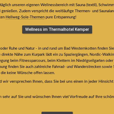
glich unseren eigenen Wellnessbereich mit Sauna (textil), Schwimmba
I genießen. Zudem verspricht die weitläufige Thermen- und Saunaland
ten 
Hellweg-Sole-Thermen
 pure Entspannung!
Wellness im Thermalhotel Kemper
oder Ruhe und Natur - in und rund um Bad Westernkotten finden Sie 
ie direkte Nähe zum Kurpark lädt ein zu Spaziergängen, Nordic-Walki
ung beim Fitnessparcours, beim Klettern im Niedrigseilgarten oder 
ung finden Sie auch zahlreiche Fahrrad- und Wanderstrecken sowie St
, die keine Wünsche offen lassen.
 wir versprechen Ihnen, dass Sie bei uns einen in jeder Hinsicht
 sehr auf Sie und wünschen Ihnen viel Vorfreude auf Ihre schön