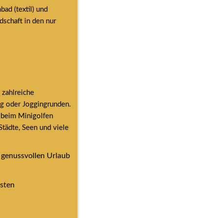
d (textil) und 
schaft in den nur 
zahlreiche 
ng oder Joggingrunden. 
beim Minigolfen 
ädte, Seen und viele 
 genussvollen Urlaub 
sten 